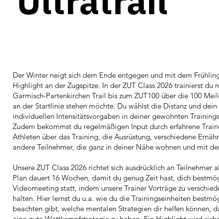
Ultratrail
Der Winter neigt sich dem Ende entgegen und mit dem Frühling s
Highlight an der Zugspitze. In der ZUT Class 2026 trainierst du 
Garmisch-Partenkirchen Trail bis zum ZUT100 über die 100 Meile
an der Startlinie stehen möchte. Du wählst die Distanz und dein
individuellen Intensitätsvorgaben in deiner gewohnten Traini
Zudem bekommst du regelmäßigen Input durch erfahrene Trainer
Athleten über das Training, die Ausrüstung, verschiedene Ernähr
andere Teilnehmer, die ganz in deiner Nähe wohnen und mit de
Unsere ZUT Class 2026 richtet sich ausdrücklich an Teilnehmer 
Plan dauert 16 Wochen, damit du genug Zeit hast, dich bestmögl
Videomeeting statt, indem unsere Trainer Vorträge zu verschied
halten. Hier lernst du u.a. wie du die Trainingseinheiten bestm
beachten gibt, welche mentalen Strategien dir helfen können, d
eine gute Wettkampfstrategie zu haben. Ein Highlight wird sicher