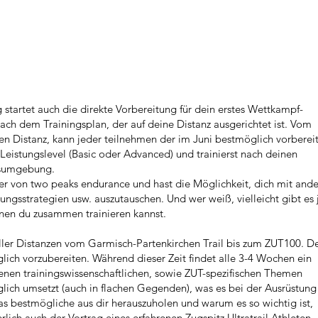
tartet auch die direkte Vorbereitung für dein erstes Wettkampf-
nach dem Trainingsplan, der auf deine Distanz ausgerichtet ist. Vom
n Distanz, kann jeder teilnehmen der im Juni bestmöglich vorberei
 Leistungslevel (Basic oder Advanced) und trainierst nach deinen
ngsumgebung.
 von two peaks endurance und hast die Möglichkeit, dich mit and
ungsstrategien usw. auszutauschen. Und wer weiß, vielleicht gibt es 
nen du zusammen trainieren kannst.
aller Distanzen vom Garmisch-Partenkirchen Trail bis zum ZUT100. D
ich vorzubereiten. Während dieser Zeit findet alle 3-4 Wochen ein
enen trainingswissenschaftlichen, sowie ZUT-spezifischen Themen
öglich umsetzt (auch in flachen Gegenden), was es bei der Ausrüstung
as bestmögliche aus dir herauszuholen und warum es so wichtig ist,
lich auch der Vortrag eines erfahrenen Zugspitz Ultratrail Athleten