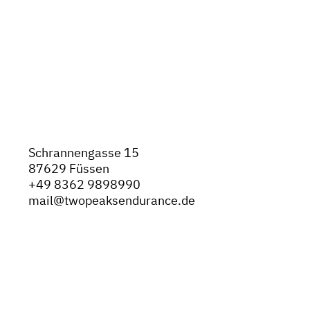
Schrannengasse 15
87629 Füssen
+49
8362 9898990
mail@twopeaksendurance.de
AGB
Datenschutz
Impressum
Widerruf