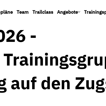
spläne
Team
Trailclass
Angebote
Trainings
026 -
e Trainingsgr
g auf den Zug